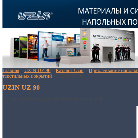
Главная
>
UZIN UZ 90
>
Каталог Uzin
>
Приклеивание наполь
текстильных покрытий
>
UZIN UZ 90
UZIN UZ 90
Специальный клей для текстильных покрытий