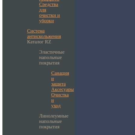
Средства
для
очистки и
уборки
Система
антискольжения
Каталог RZ
Эластичные
напольные
покрытия
Санация
и
защита
Аксесуары
Очистка
и
уход
Линолеумные
напольные
покрытия