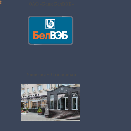
е
ОАО «Банк БелВЭБ»
Универсам Столичный