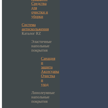
Средства
для
очистки и
уборки
Система
антискольжения
Каталог RZ
Эластичные
напольные
покрытия
Санация
и
защита
Аксесуары
Очистка
и
уход
Линолеумные
напольные
покрытия