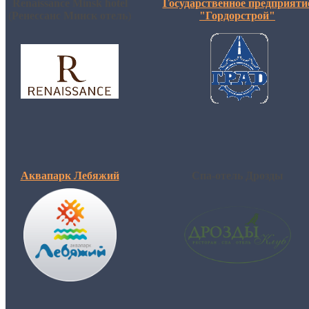
Renaissance
Minsk
hotel
Государственное предприяти
(
Ренессанс
Минск
отель
)
"Гордорстрой"
Аквапарк Лебяжий
Спа-отель Дрозды