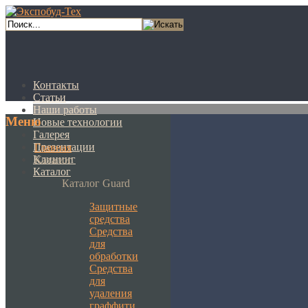
Контакты
Статьи
Наши работы
Меню
Новые технологии
Галерея
Презентации
Главная
Клининг
Каталог
Каталог
Каталог Guard
Защитные
средства
Средства
для
обработки
Средства
для
удаления
граффити