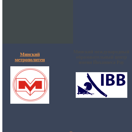
Минский международный
Минский
образовательный центр
метрополитен
имени Йоханнеса Рау