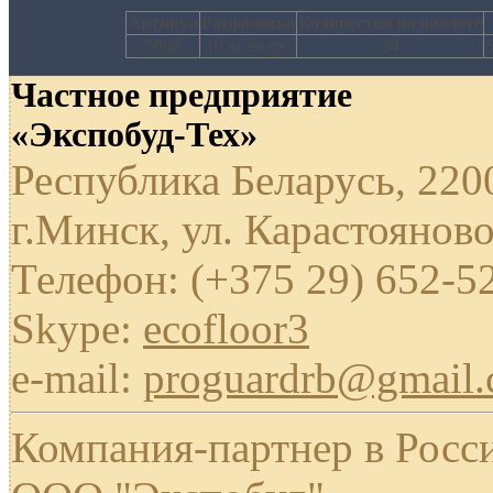
Артикул
Расфасовка
Количество на паллете
5088
10 кг ведро
54
5
Частное предприятие
«Экспобуд-Тех»
Республика Беларусь, 220
г.Минск, ул. Карастояново
Телефон: (+375 29) 652-5
Skype:
ecofloor3
e-mail:
proguardrb@gmail
Компания-партнер в Росс