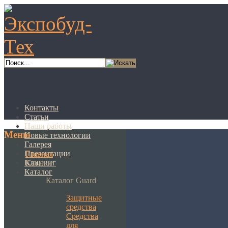
Контакты
Статьи
Наши работы
Меню
Новые технологии
Галерея
Презентации
Главная
Клининг
Каталог
Каталог
Каталог Guard
Защитные
средства
Средства
для