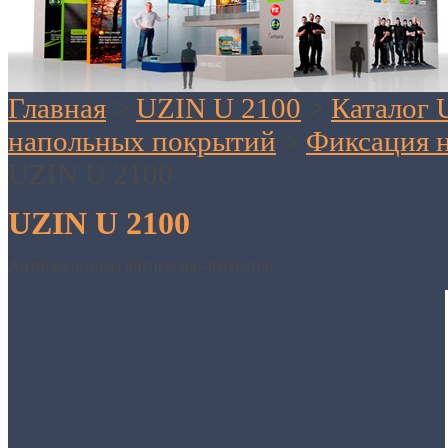
Главная
>
UZIN U 2100
>
Каталог 
напольных покрытий
>
Фиксация 
UZIN U 2100
UZIN U 2100
Антискользящая дисперсия - фиксатор