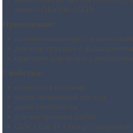
линию Ökoline–UZIN
Применение:
на невпитывающих и впитыва
для конструкций с фальшполам
пригодна для полов с подогрев
Свойства:
наносится валиком
очень экономный расход
антистатичность
для внутренних работ
GISCODE D 1/без растворителя