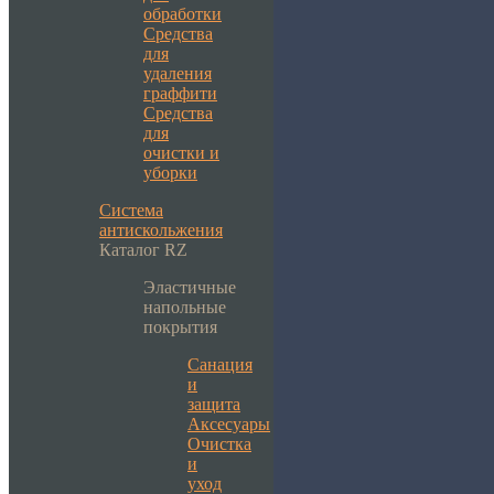
обработки
Средства
для
удаления
граффити
Средства
для
очистки и
уборки
Система
антискольжения
Каталог RZ
Эластичные
напольные
покрытия
Санация
и
защита
Аксесуары
Очистка
и
уход