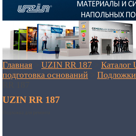
Главная
>
UZIN RR 187
>
Каталог 
подготовка оснований
>
Подложки
RR 187
UZIN RR 187
Подложка для ремонта