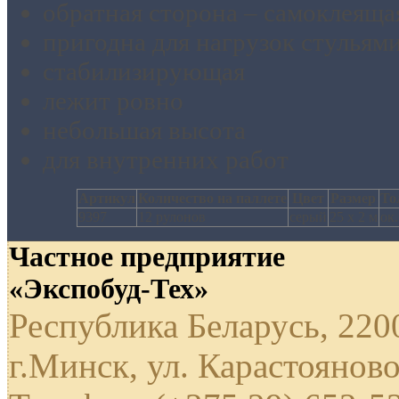
обратная сторона – самоклеяща
пригодна для нагрузок стульям
стабилизирующая
лежит ровно
небольшая высота
для внутренних работ
Артикул
Количество на паллете
Цвет
Размер
То
9397
12 рулонов
серый
25 х 2 м
ок.
Частное предприятие
«Экспобуд-Тех»
Республика Беларусь, 220
г.Минск, ул. Карастояново