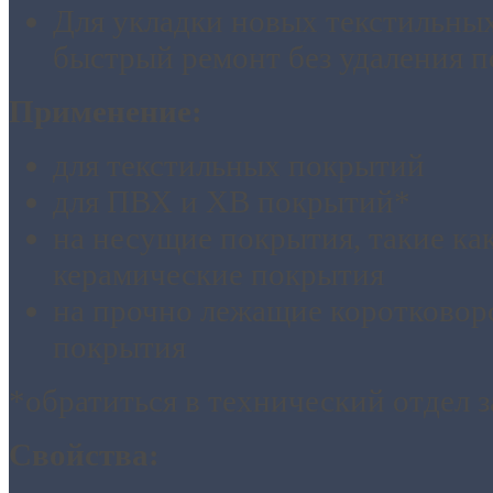
Для укладки новых текстильных
быстрый ремонт без удаления 
Применение:
для текстильных покрытий
для ПВХ и ХВ покрытий*
на несущие покрытия, такие ка
керамические покрытия
на прочно лежащие коротковор
покрытия
*обратиться в технический отдел 
Свойства: