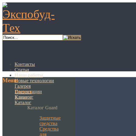
Контакты
Статьи
Наши работы
Меню
Новые технологии
Галерея
Презентации
Главная
Клининг
Каталог
Каталог
Каталог Guard
Защитные
средства
Средства
для