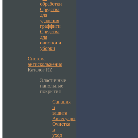
обработки
Средства
для
удаления
граффити
Средства
для
очистки и
уборки
Система
антискольжения
Каталог RZ
Эластичные
напольные
покрытия
Санация
и
защита
Аксесуары
Очистка
и
уход