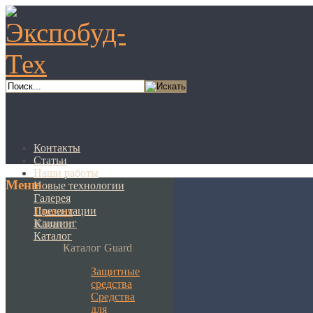
Контакты
Статьи
Наши работы
Меню
Новые технологии
Галерея
Презентации
Главная
Клининг
Каталог
Каталог
Каталог Guard
Защитные
средства
Средства
для