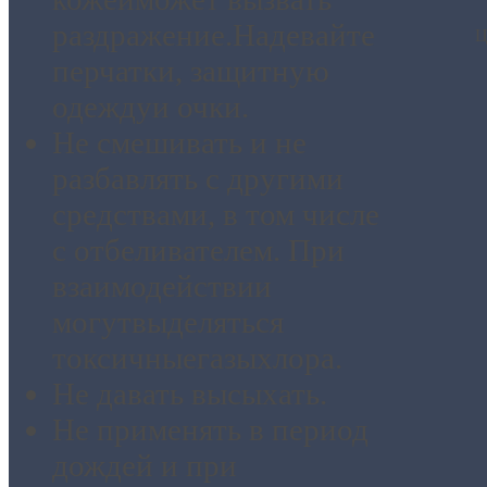
раздражение.
Надевайте
Ц
перчатки
, защитную
одежду
и очки.
Не смешивать и не
разбавлять с другими
средствами,
в том числе
с
отбеливателем
. При
взаимодействии
могут
выделяться
токсичные
газы
хлора.
Не давать высыхать.
Не применять в период
дождей и при