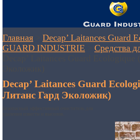
Главная
>
Decap’ Laitances Guard 
GUARD INDUSTRIE
>
Средства д
Decap’ Laitances Guard Ecologique
Эколожик)
Decap’ Laitances Guard Ecolog
Литанс Гард Эколожик)
Безопасный эффективный очиститель для
удаления извести и высолов.