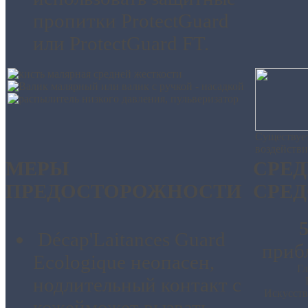
пропитки ProtectGuard
или ProtectGuard FT.
Существует
воздейств
МЕРЫ
СРЕД
ПРЕДОСТОРОЖНОСТИ
СРЕД
5
Décap'Laitances Guard
приб
Ecologique
неопасен
,
Гл
но
длительный контакт с
Искусств
кожей
может вызвать