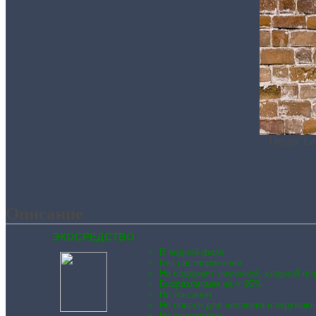
Decap’ La
Описание
ЭКОСРЕДСТВО
В водной фазе
Без растворителей
Не содержит лимонной, хлорной ил
Биоразлагаем на > 95%
Не токсичен
Не опасен для человека и окружаю
Не огнеопасен