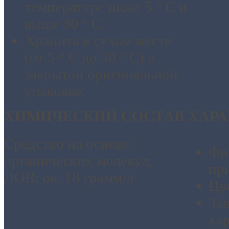
температуре ниже 5 ° С и
выше 30 ° C.
Хранить в сухом месте
(от 5 ° C до 30 ° С) в
закрытой оригинальной
упаковке.
ХИМИЧЕСКИЙ СОСТАВ
ХАР
Средство на основе
Фи
органических молекул,
при
ЛОВ: ок. 18 грамм/л
Цв
За
ха