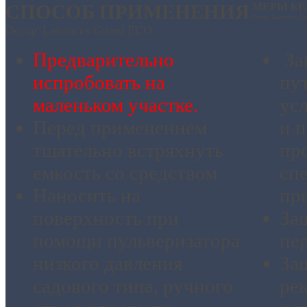
СПОСОБ ПРИМЕНЕНИЯ
МЕРЫ БЕ
Decap' Laitances 
Decap' Laitances Guard ECO
Предварительно
За
испробовать на
пу
маленьком участке.
ус
Перед применением
и 
тщательно встряхнуть
пр
емкость со средством
сп
Наносить на
пр
поверхность при
За
помощи пульверизатора
пер
низкого давления
За
садового типа, ручного
ре