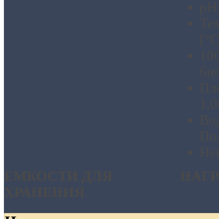
pH:
Те
[°C
10
би
Пл
1,0
Во
По
Не
EМКОСТИ ДЛЯ
НАГ
ХРАНЕНИЯ