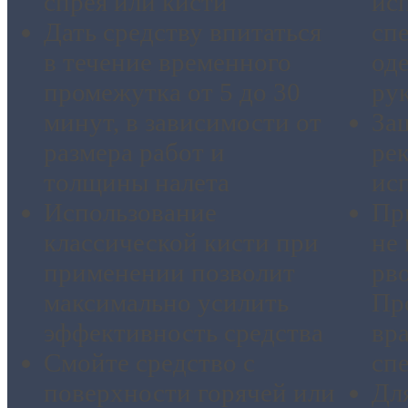
спрея или кисти
ис
Дать средству впитаться
сп
в течение временного
од
промежутка от 5 до 30
ру
минут, в зависимости от
Защ
размера работ и
ре
толщины налета
исп
Использование
Пр
классической кисти при
не 
применении позволит
рво
максимально усилить
Пр
эффективность средства
вр
Смойте средство с
сп
поверхности горячей или
Дл