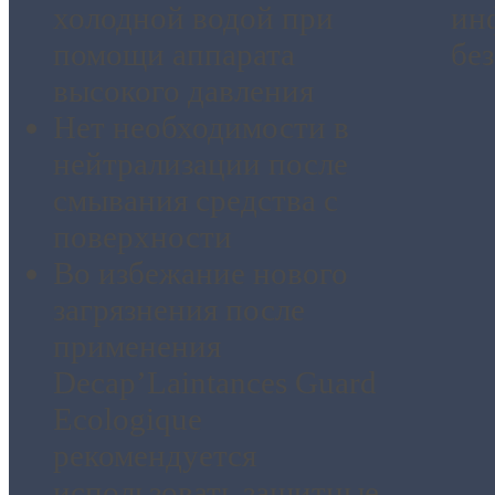
холодной водой при
ин
помощи аппарата
бе
высокого давления
Нет необходимости в
нейтрализации после
смывания средства с
поверхности
Во избежание нового
загрязнения после
применения
Decap’Laintances Guard
Ecologique
рекомендуется
использовать защитные