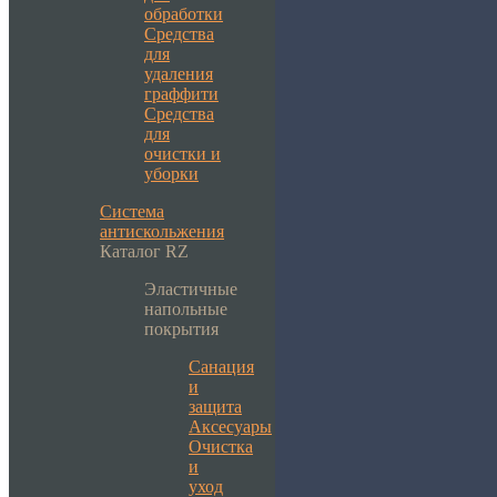
обработки
Средства
для
удаления
граффити
Средства
для
очистки и
уборки
Система
антискольжения
Каталог RZ
Эластичные
напольные
покрытия
Санация
и
защита
Аксесуары
Очистка
и
уход