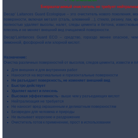
Биоразлагаемый очиститель не требует нейтрализ
Decap’ Laitances Guard Ecologique – это очиститель нового поколения, 
поверхности, включая
металл (сталь, алюминий ...), стекло, резину, лак, кр
полностью удаляет высолы, налет, следы цемента и бетона, известковы
плесень и не меняет внешний вид очищаемой поверхности.
Decap’Laintances Guard ECO – средство, гораздо менее опасное, че
лимонной, фосфорной или хлорной кислот.
Назначение:
Очистка различных поверхностей от высолов, следов цемента, извести и п
Для внешних и для внутренних работ
Наносится на вертикальные и горизонтальные поверхности
Не разъедает поверхность, не изменяет внешний вид
Быстро действует
Удаляет налет и плесень
Высокая эффективность
- выше чем у разъедающих кислот
Нейтрализация не требуется
Не наносит вред окрашенным и деликатным поверхностям
Безвреден для человека и природы
Не вызывает коррозию и раздражение
Очиститель готов к применению, прост в использовании